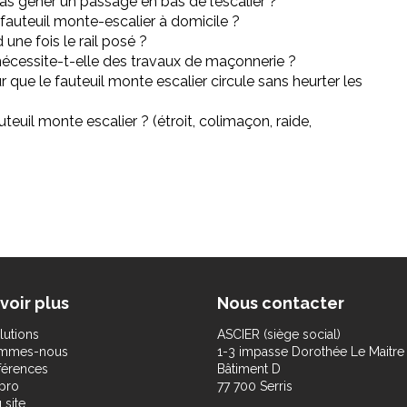
as gêner un passage en bas de l’escalier ?
 fauteuil monte-escalier à domicile ?
une fois le rail posé ?
r nécessite-t-elle des travaux de maçonnerie ?
r que le fauteuil monte escalier circule sans heurter les
teuil monte escalier ? (étroit, colimaçon, raide,
voir plus
Nous contacter
lutions
ASCIER (siège social)
ommes-nous
1-3 impasse Dorothée Le Maitre
férences
Bâtiment D
pro
77 700 Serris
 site