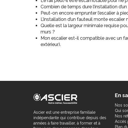
Le rail peut-il être escamotable pour ne p
Combien de temps dure l’installation d’un
Peut-on encore emprunter l’escalier à pied 
L’installation d’un fauteuil monte escalie
Quelle est la largeur minimale requise pou
murs ?
Mon escalier est-il compatible avec un fau
extérieur).
En sa
Nos so
Qui s
Ascier est une entreprise familiale
Nos ré
indépendante qui contribue depuis des
Accès 
années à faire travailler, à former et à
Plan du