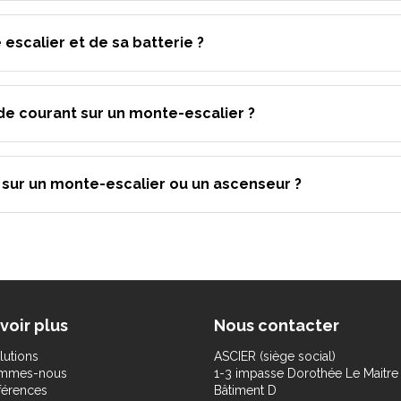
 escalier et de sa batterie ?
de courant sur un monte-escalier ?
é sur un monte-escalier ou un ascenseur ?
voir plus
Nous contacter
lutions
ASCIER (siège social)
ommes-nous
1-3 impasse Dorothée Le Maitre
férences
Bâtiment D