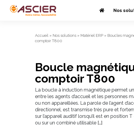
Nos solu
Accueil
»
Nos solutions
»
Matériel ERP
»
Boucles magné
comptoir T800
Boucle magnétiq
comptoir T800
La boucle à induction magnétique permet 
entre les agents d’accueil et les personnes 
ou non appareillées. La parole de l’agent d’ac
directionnel, est transmise très pure et fort
sur l’appareil auditif lorsqu’il est en positio
ou sur un combiné utilisable
[…]