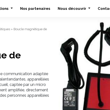
tions
Nos partenaires
Nous découvrir
Conta
tiques
»
Boucle magnétique de
ue de
une communication adaptée
malentendantes, appareillées
cueil, captée par un micro
ement amplifiée, directement
n T des personnes appareillées