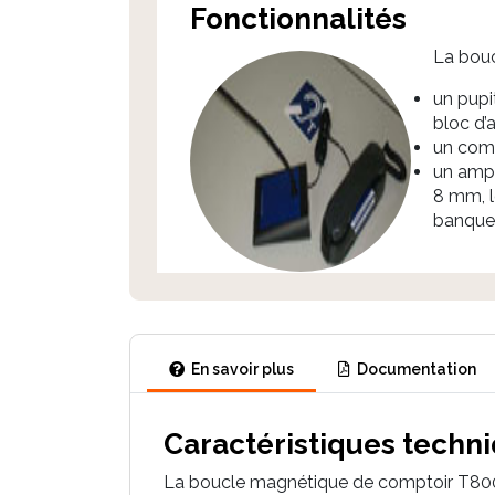
Fonctionnalités
La bou
un pupi
bloc d’
un comb
un ampl
8 mm, l
banque 
En savoir plus
Documentation
Caractéristiques techn
La boucle magnétique de comptoir T800 