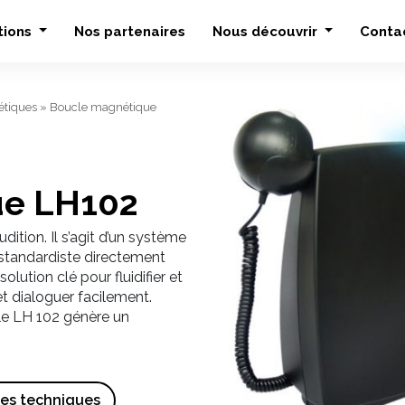
tions
Nos partenaires
Nous découvrir
Conta
tiques
»
Boucle magnétique
ue LH102
dition. Il s’agit d’un système
 standardiste directement
olution clé pour fluidifier et
et dialoguer facilement.
 le LH 102 génère un
ues techniques