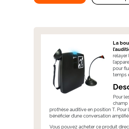
La bou
l’audit
relayer
l’appar
pour flu
temps e
Desc
Pour le
champ é
prothèse auditive en position T. Pour 
bénéficier d’une conversation amplifi
Vous pouvez acheter ce produit direc