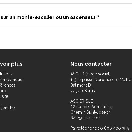
é sur un monte-escalier ou un ascenseur ?
voir plus
Nous contacter
lutions
ASCIER (siège social)
ommes-nous
1-3 impasse Dorothée Le Maitre
férences
Bâtiment D
pro
77 700 Serris
 site
ASCIER SUD
22 rue de l’Admirable,
ejoindre
Chemin Saint-Joseph
84 250 Le Thor
Par téléphone : 0 800 400 395