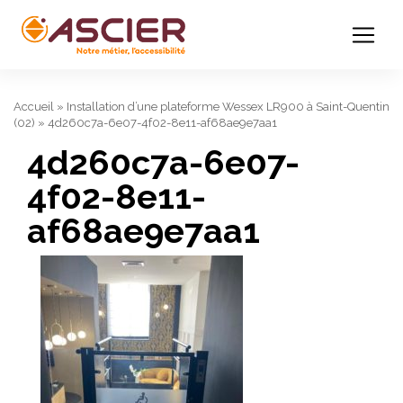
Accueil
»
Installation d’une plateforme Wessex LR900 à Saint-Quentin
(02)
»
4d260c7a-6e07-4f02-8e11-af68ae9e7aa1
4d260c7a-6e07-
4f02-8e11-
af68ae9e7aa1