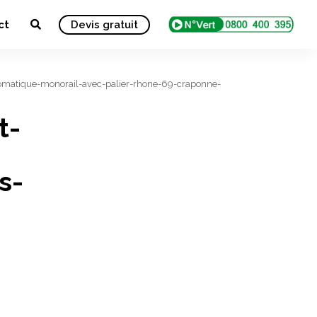
ct
Devis gratuit
automatique-monorail-avec-palier-rhone-69-craponne-
t-
s-