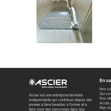
En sa
Nos so
Qui s
Ascier est une entreprise familiale
Nos ré
indépendante qui contribue depuis des
Accès 
années à faire travailler, à former et à
Plan du
faire vivre des personnes dans leur