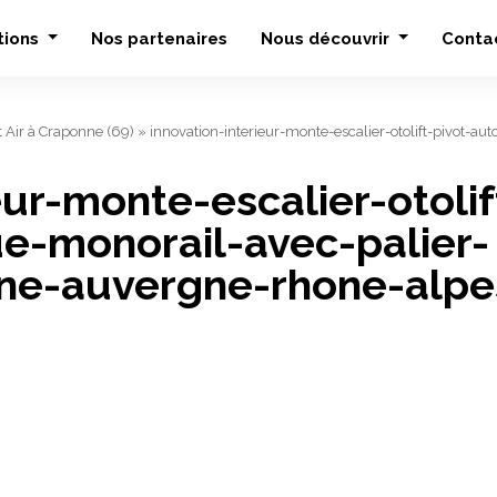
tions
Nos partenaires
Nous découvrir
Conta
ft Air à Craponne (69)
»
innovation-interieur-monte-escalier-otolift-pivot-
eur-monte-escalier-otolif
e-monorail-avec-palier-
ne-auvergne-rhone-alpe