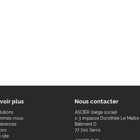
voir plus
Nous contacter
lutions
ASCIER (siège social)
ommes-nous
1-3 impasse Dorothée Le Maitre
férences
Bâtiment D
pro
77 700 Serris
 site