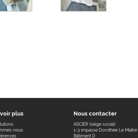
voir plus
Nous contacter
lutions
ASCIER (siège social)
ommes-nous
1-3 impasse Dorothée Le Maitre
férences
Bâtiment D