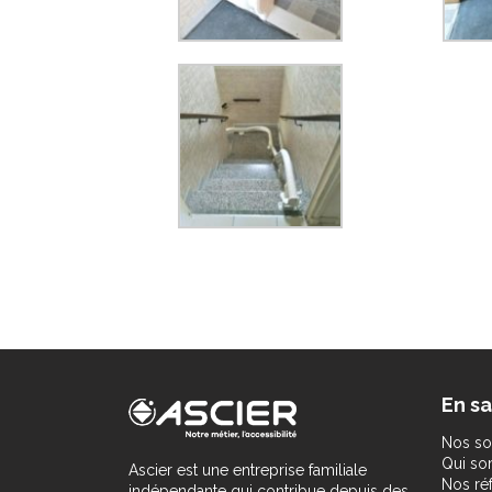
En sa
Nos so
Qui s
Ascier est une entreprise familiale
Nos ré
indépendante qui contribue depuis des