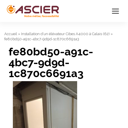
Accueil
»
Installation d’un élévateur Cibes A4000 à Calais (62)
»
fe80bd50-a91c-4bc7-9d9d-1c870c6691a3
fe80bd50-a91c-
4bc7-9d9d-
1c870c6691a3