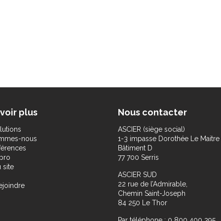
voir plus
Nous contacter
lutions
ASCIER (siège social)
ommes-nous
1-3 impasse Dorothée Le Maitre
férences
Bâtiment D
pro
77 700 Serris
 site
ASCIER SUD
22 rue de l’Admirable,
ejoindre
Chemin Saint-Joseph
84 250 Le Thor
Par téléphone : 0 800 400 395