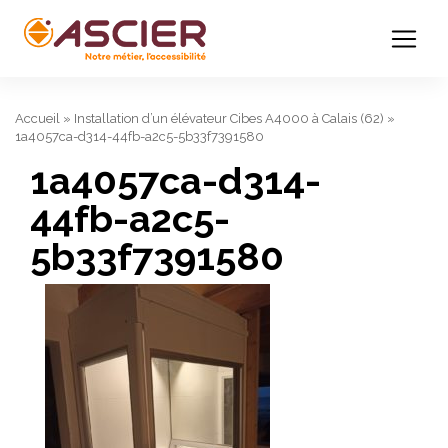
Accueil
»
Installation d’un élévateur Cibes A4000 à Calais (62)
»
1a4057ca-d314-44fb-a2c5-5b33f7391580
1a4057ca-d314-
44fb-a2c5-
5b33f7391580