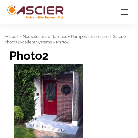
Accueil
»
Nos solutions
»
Rampes
»
Rampes sur mesure
»
Galerie
photos Excellent Systems
»
Photo2
Photo2