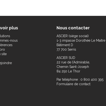
voir plus
Nous contacter
lutions
ASCIER (siège social)
ommes-nous
1-3 impasse Dorothée Le Maitre
férences
Bâtiment D
pro
77 700 Serris
 site
ASCIER SUD
22 rue de l’Admirable,
ejoindre
Chemin Saint-Joseph
84 250 Le Thor
Par téléphone : 0 800 400 395
Formulaire de contact