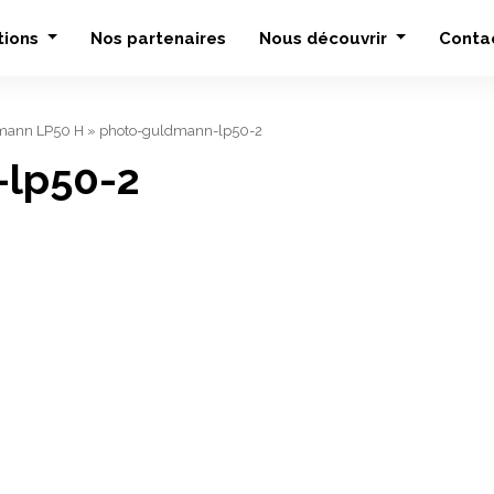
tions
Nos partenaires
Nous découvrir
Conta
mann LP50 H
»
photo-guldmann-lp50-2
-lp50-2