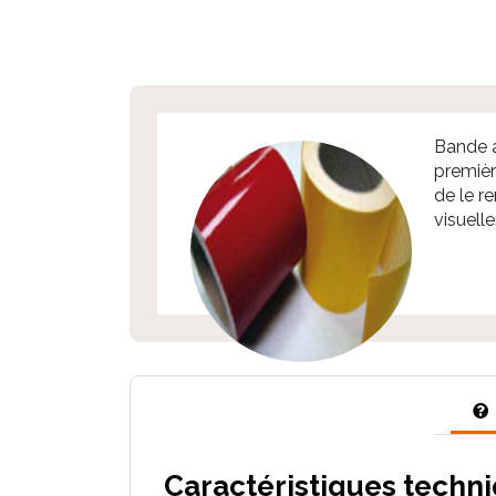
Bande a
premièr
de le r
visuelle
Caractéristiques techn