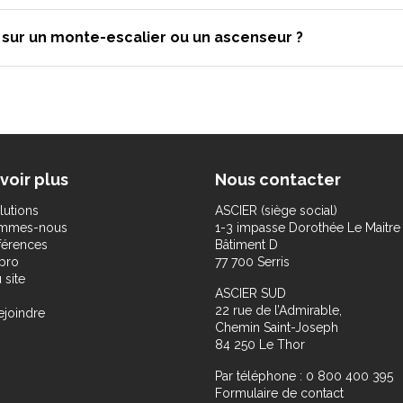
é sur un monte-escalier ou un ascenseur ?
voir plus
Nous contacter
lutions
ASCIER (siège social)
ommes-nous
1-3 impasse Dorothée Le Maitre
férences
Bâtiment D
pro
77 700 Serris
 site
ASCIER SUD
22 rue de l’Admirable,
ejoindre
Chemin Saint-Joseph
84 250 Le Thor
Par téléphone : 0 800 400 395
Formulaire de contact