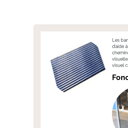
Les ba
d’aide à
chemine
visuell
visuel 
Fonc