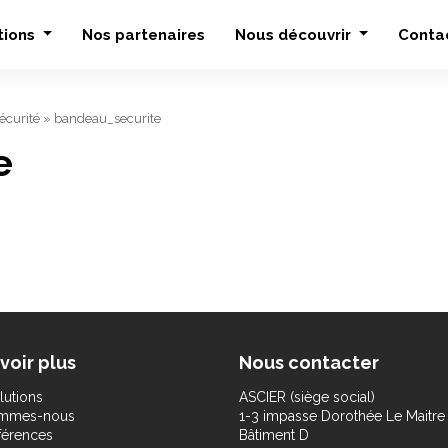
tions
Nos partenaires
Nous découvrir
Conta
écurité
»
bandeau_securite
e
voir plus
Nous contacter
lutions
ASCIER (siège social)
ommes-nous
1-3 impasse Dorothée Le Maitre
férences
Bâtiment D