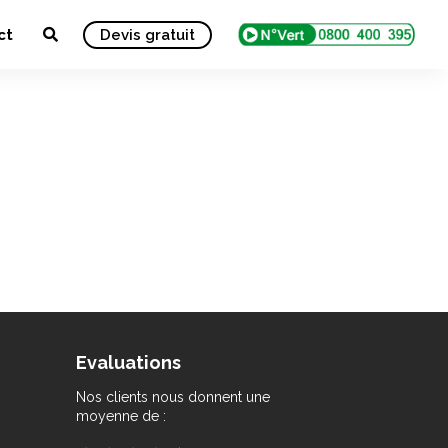
ct
Devis gratuit
Evaluations
Nos clients nous donnent une
moyenne de :