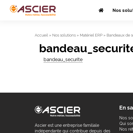
Nos solu
Accueil
»
Nos solutions
»
Matériel ERP
»
Bandeaux de s
bandeau_securit
bandeau_securite
En sa
Nos so
Qui s
Ascier est une entreprise familiale
Nos ré
indépendante qui contribue depuis des