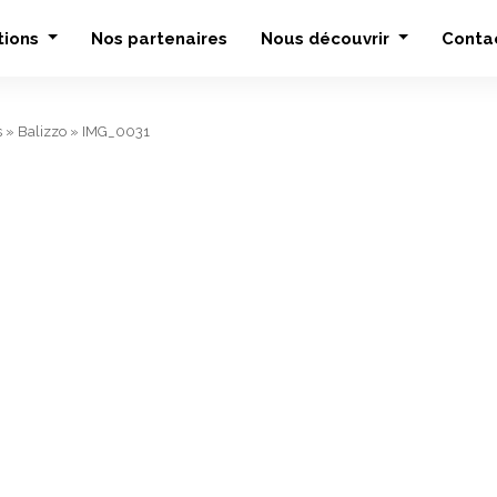
tions
Nos partenaires
Nous découvrir
Conta
s
»
Balizzo
»
IMG_0031