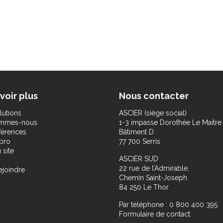
voir plus
Nous contacter
lutions
ASCIER (siège social)
ommes-nous
1-3 impasse Dorothée Le Maitre
férences
Bâtiment D
pro
77 700 Serris
 site
ASCIER SUD
22 rue de l’Admirable,
ejoindre
Chemin Saint-Joseph
84 250 Le Thor
Par téléphone : 0 800 400 395
Formulaire de contact