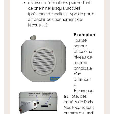
diverses informations permettant
de cheminer jusqu’à l’accueil
(présence d’escaliers, type de porte
à franchir, positionnement de
l’accueil, …).
Exemple 1
: balise
sonore
placée au
niveau de
l’entrée
principale
d’un
bâtiment.
«
Bienvenue
à l’Hôtel des
Impôts de Paris.
Nos locaux sont
ouverts du lundi