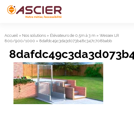
Accueil
»
Nos solutions
»
Élévateurs de 0,5m à 3 m
»
Wessex LR
800/900/1000
»
8dafdc49c3da3d073b48c347c708babb
8dafdc49c3da3d073b