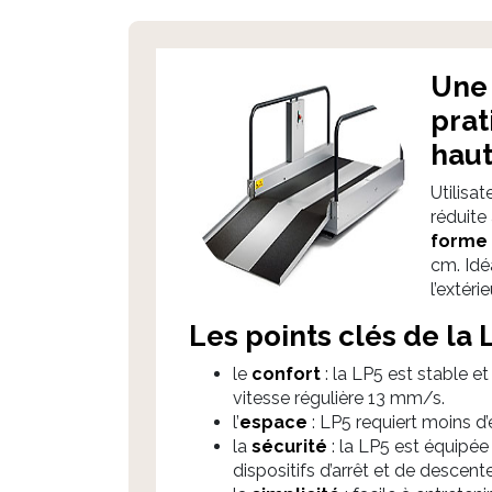
Une 
prat
haut
Utilisa
réduite
forme 
cm. Idé
l’extéri
Les points clés de la 
le
confort
: la LP5 est stable e
vitesse régulière 13 mm/s.
l’
espace
: LP5 requiert moins d
la
sécurité
: la LP5 est équipée
dispositifs d’arrêt et de descen