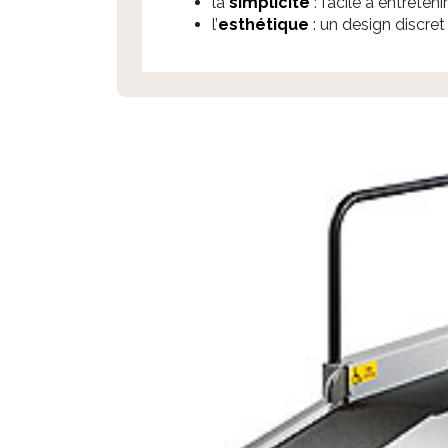
la
simplicité
: facile à entretenir
l’
esthétique
: un design discret
Previous