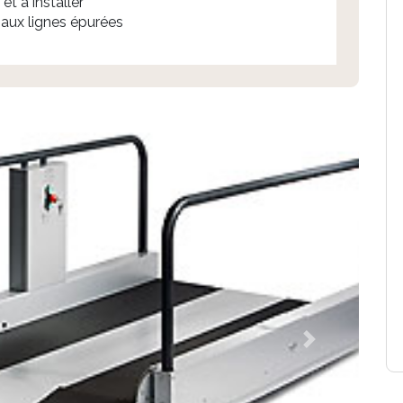
 et à installer
 aux lignes épurées
Next