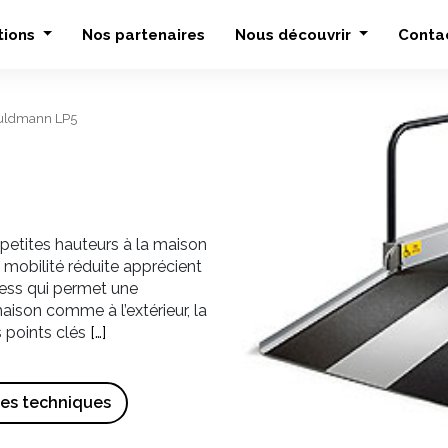
tions
Nos partenaires
Nous découvrir
Conta
uldmann LP5
 petites hauteurs à la maison
à mobilité réduite apprécient
less qui permet une
maison comme à l’extérieur, la
 points clés
[…]
ues techniques