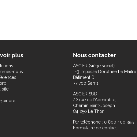
voir plus
Nous contacter
lutions
ASCIER (siège social)
ommes-nous
1-3 impasse Dorothée Le Maitre
férences
Bâtiment D
pro
77 700 Serris
 site
ASCIER SUD
22 rue de l’Admirable,
ejoindre
Chemin Saint-Joseph
84 250 Le Thor
Par téléphone : 0 800 400 395
Formulaire de contact