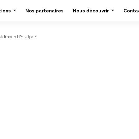
tions
Nos partenaires
Nous découvrir
Conta
uldmann LP1
»
lp1-1