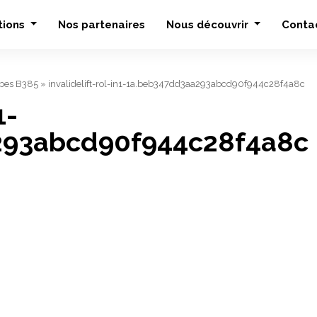
tions
Nos partenaires
Nous découvrir
Conta
ibes B385
»
invalidelift-rol-in1-1a.beb347dd3aa293abcd90f944c28f4a8c
1-
293abcd90f944c28f4a8c