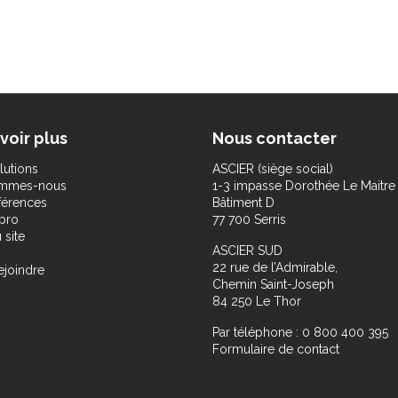
voir plus
Nous contacter
lutions
ASCIER (siège social)
ommes-nous
1-3 impasse Dorothée Le Maitre
férences
Bâtiment D
pro
77 700 Serris
 site
ASCIER SUD
22 rue de l’Admirable,
ejoindre
Chemin Saint-Joseph
84 250 Le Thor
Par téléphone : 0 800 400 395
Formulaire de contact