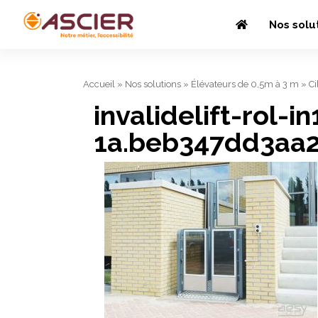
Nos solu
Accueil
»
Nos solutions
»
Élévateurs de 0,5m à 3 m
»
C
invalidelift-rol-in
1a.beb347dd3aa