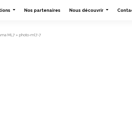
tions
Nos partenaires
Nous découvrir
Conta
ama ML7
»
photo-ml7-7