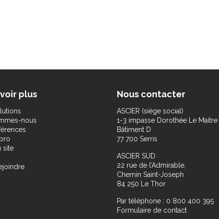
voir plus
Nous contacter
lutions
ASCIER (siège social)
ommes-nous
1-3 impasse Dorothée Le Maitre
férences
Bâtiment D
pro
77 700 Serris
 site
ASCIER SUD
22 rue de l’Admirable,
ejoindre
Chemin Saint-Joseph
84 250 Le Thor
Par téléphone : 0 800 400 395
Formulaire de contact