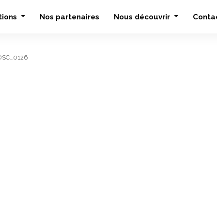
tions
Nos partenaires
Nous découvrir
Conta
DSC_0126