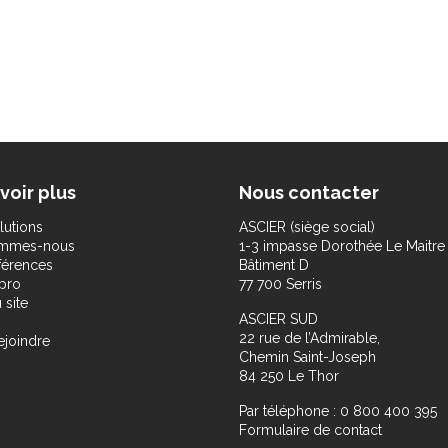
voir plus
Nous contacter
lutions
ASCIER (siège social)
ommes-nous
1-3 impasse Dorothée Le Maitre
férences
Bâtiment D
pro
77 700 Serris
 site
ASCIER SUD
22 rue de l’Admirable,
ejoindre
Chemin Saint-Joseph
84 250 Le Thor
Par téléphone : 0 800 400 395
Formulaire de contact