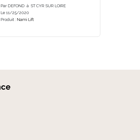
Par DEFOND à ST CYR SUR LOIRE
SOLUTIONS 
Le 11/25/2020
Le 3/1/2019
Produit :
Nami Lift
Produit :
Nami
nce