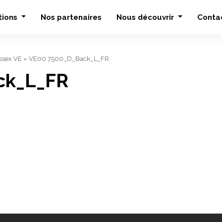
tions
Nos partenaires
Nous découvrir
Conta
sex VE
»
VE00 7500_D_Back_L_FR
ck_L_FR