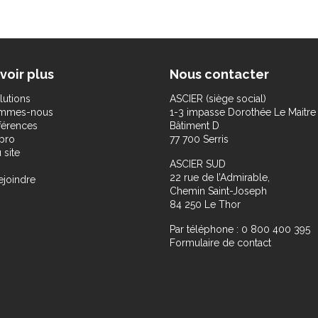
voir plus
Nous contacter
lutions
ASCIER (siège social)
ommes-nous
1-3 impasse Dorothée Le Maitre
férences
Bâtiment D
pro
77 700 Serris
 site
ASCIER SUD
22 rue de l’Admirable,
ejoindre
Chemin Saint-Joseph
84 250 Le Thor
Par téléphone : 0 800 400 395
Formulaire de contact