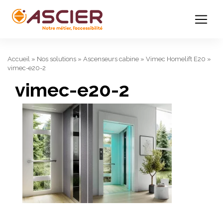
Accueil
»
Nos solutions
»
Ascenseurs cabine
»
Vimec Homelift E20
»
vimec-e20-2
vimec-e20-2