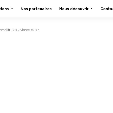
tions
Nos partenaires
Nous découvrir
Conta
omelift E20
»
vimec-e20-1