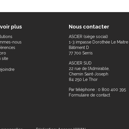
voir plus
Nous contacter
lutions
ASCIER (siège social)
ommes-nous
1-3 impasse Dorothée Le Maitre
férences
Bâtiment D
pro
77 700 Serris
 site
ASCIER SUD
22 rue de l’Admirable,
ejoindre
Chemin Saint-Joseph
84 250 Le Thor
Par téléphone : 0 800 400 395
Formulaire de contact