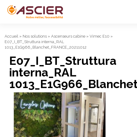
Accueil
»
Nos solutions
»
Ascenseurs cabine
»
Vimec E10
»
E07_I_BT_Struttura interna_RAL
1013_E1G966_Blanchet_FRANCE_20211012
E07_I_BT_Struttura
interna_RAL
1013_E1G966_Blanche