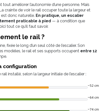
ant tout améliorer l’autonomie d’une personne. Mais
a crainte de voir le rail occuper toute la largeur et
e est donc naturelle.
En pratique, un escalier
itement praticable à pied
— à condition que
i tout ce qu’il faut savoir.
ement le rail ?
ne, fixée le long d’un seul côté de l’escalier. Son
les modèles, le rail et ses supports occupent
entre 12
mpe.
a configuration
ail installé, selon la largeur initiale de l’escalier :
~52 cm
~64 cm
~74 cm