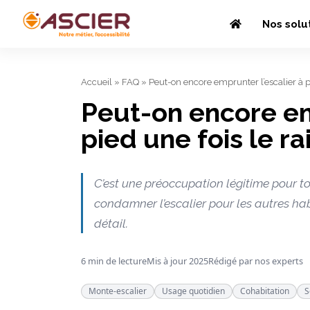
Nos solu
Accueil
»
FAQ
»
Peut-on encore emprunter l’escalier à pi
Peut-on encore em
pied une fois le ra
C’est une préoccupation légitime pour tou
condamner l’escalier pour les autres hab
détail.
6 min de lecture
Mis à jour 2025
Rédigé par nos experts
Monte-escalier
Usage quotidien
Cohabitation
S