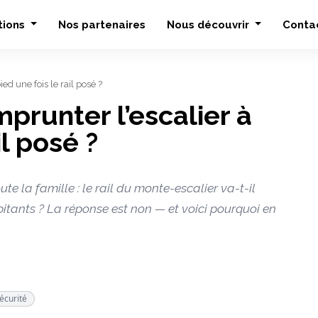
tions
Nos partenaires
Nous découvrir
Conta
ed une fois le rail posé ?
prunter l’escalier à
il posé ?
te la famille : le rail du monte-escalier va-t-il
itants ? La réponse est non — et voici pourquoi en
écurité