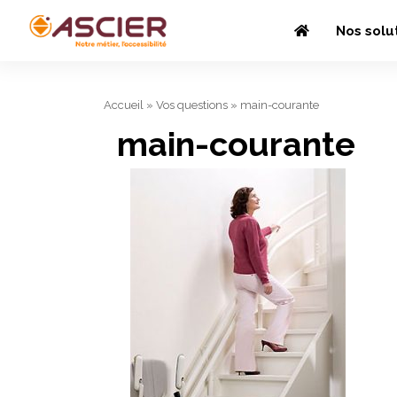
Nos solu
Accueil
»
Vos questions
»
main-courante
main-courante