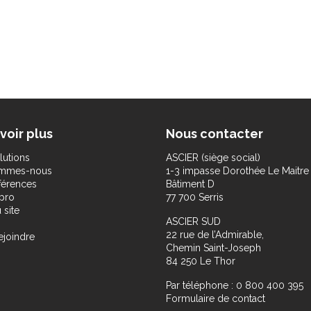
voir plus
Nous contacter
lutions
ASCIER (siège social)
ommes-nous
1-3 impasse Dorothée Le Maitre
férences
Bâtiment D
pro
77 700 Serris
 site
ASCIER SUD
22 rue de l’Admirable,
ejoindre
Chemin Saint-Joseph
84 250 Le Thor
Par téléphone : 0 800 400 395
Formulaire de contact