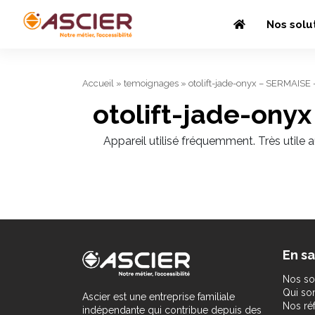
Nos solu
Accueil
»
temoignages
»
otolift-jade-onyx – SERMAISE
otolift-jade-ony
Appareil utilisé fréquemment. Très utile a
En sa
Nos so
Qui s
Ascier est une entreprise familiale
Nos ré
indépendante qui contribue depuis des