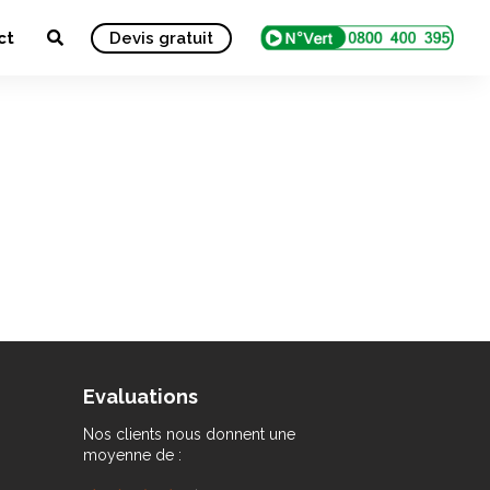
ct
Devis gratuit
Evaluations
Nos clients nous donnent une
moyenne de :