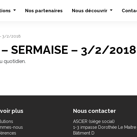
tions
Nos partenaires
Nous découvrir
Conta
 – 3/2/2018
x – SERMAISE – 3/2/2018
u quotidien.
voir plus
Nous contacter
lutions
ASCIER (siège social)
ommes-nous
1-3 impasse Dorothée Le Maitre
férences
Bâtiment D