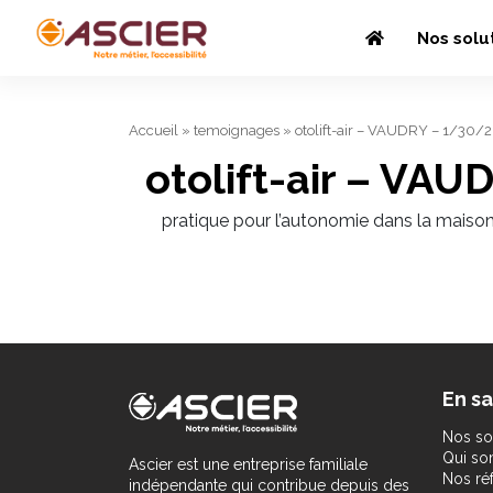
Nos solu
Accueil
»
temoignages
»
otolift-air – VAUDRY – 1/30/
otolift-air – VA
pratique pour l’autonomie dans la maiso
En sa
Nos so
Qui s
Ascier est une entreprise familiale
Nos ré
indépendante qui contribue depuis des