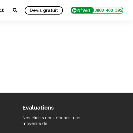
ct
Devis gratuit
Evaluations
Nos clients nous donnent une
moyenne de :