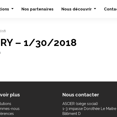
tions
Nos partenaires
Nous découvrir
Conta
2018
UDRY – 1/30/2018
n
voir plus
Nous contacter
lutions
ASCIER (siège social)
ommes-nous
1-3 impasse Dorothée Le Maitre
férences
Bâtiment D