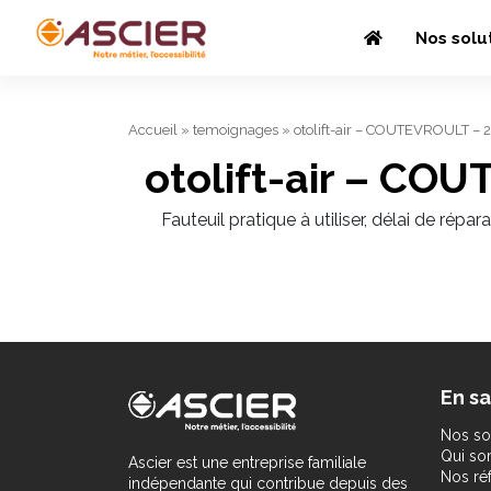
Nos solu
Accueil
»
temoignages
»
otolift-air – COUTEVROULT –
otolift-air – C
Fauteuil pratique à utiliser, délai de répar
En sa
Nos so
Qui s
Ascier est une entreprise familiale
Nos ré
indépendante qui contribue depuis des