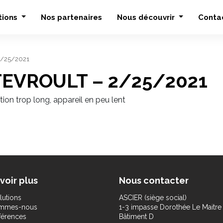
tions
Nos partenaires
Nous découvrir
Conta
 2/25/2021
OUTEVROULT – 2/25/2021
ation trop long, appareil en peu lent
voir plus
Nous contacter
lutions
ASCIER (siège social)
ommes-nous
1-3 impasse Dorothée Le Maitre
férences
Bâtiment D