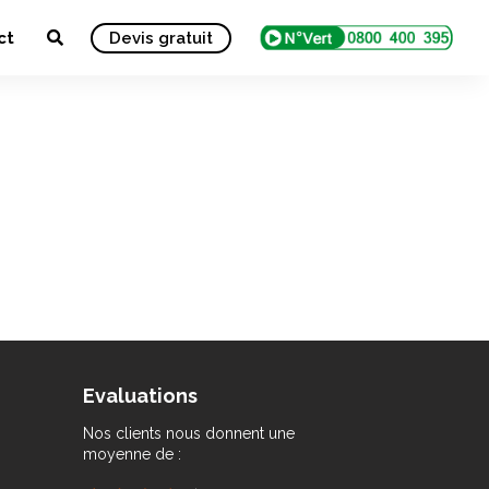
ct
Devis gratuit
Evaluations
Nos clients nous donnent une
moyenne de :