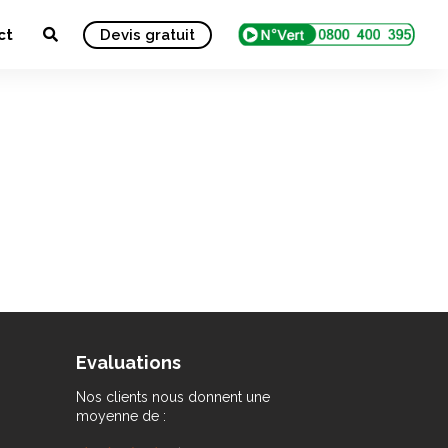
ct
Devis gratuit
Evaluations
Nos clients nous donnent une
moyenne de :