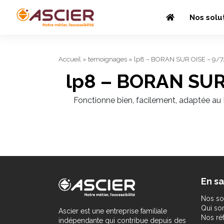
Nos solu
Accueil
»
temoignages
»
lp8 – BORAN SUR OISE – 9/
lp8 – BORAN SUR
Fonctionne bien, facilement, adaptée a
En sa
Nos so
Qui s
Ascier est une entreprise familiale
Nos ré
indépendante qui contribue depuis des