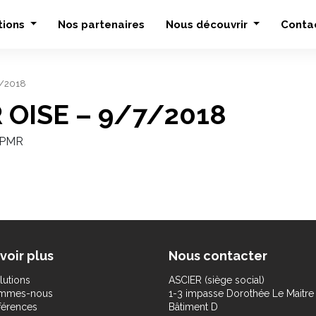
tions
Nos partenaires
Nous découvrir
Conta
7/2018
 OISE – 9/7/2018
u PMR
voir plus
Nous contacter
lutions
ASCIER (siège social)
ommes-nous
1-3 impasse Dorothée Le Maitre
férences
Bâtiment D