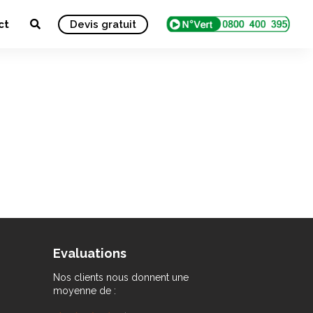
ct
Devis gratuit
Evaluations
Nos clients nous donnent une
moyenne de :