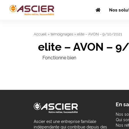
Nos solu
Accueil
»
temoignages
»
elite – AVON – 9/10/2021
elite – AVON – 9
Fonctionne bien
En sa
Nos so
Qui s
Ascier est une entreprise familiale
Nos ré
indépendante qui contribue depuis des