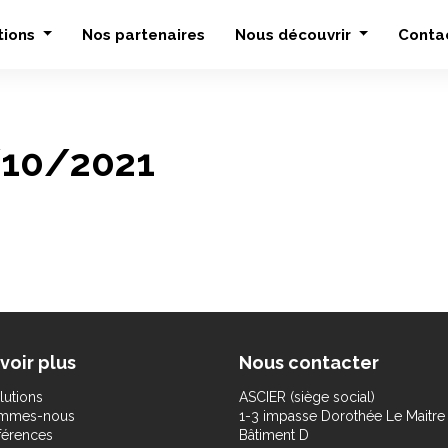
tions
Nos partenaires
Nous découvrir
Conta
/10/2021
voir plus
Nous contacter
lutions
ASCIER (siège social)
ommes-nous
1-3 impasse Dorothée Le Maitre
férences
Bâtiment D