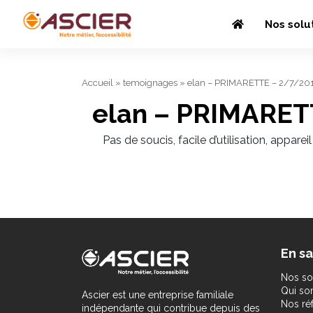
Nos solu
Accueil
»
temoignages
»
elan – PRIMARETTE – 2/7/20
elan – PRIMARET
Pas de soucis, facile d’utilisation, appareil 
En sa
Nos so
Qui s
Ascier est une entreprise familiale
Nos ré
indépendante qui contribue depuis des