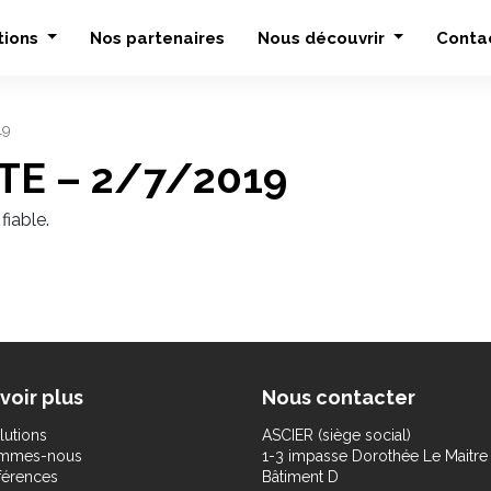
tions
Nos partenaires
Nous découvrir
Conta
19
TE – 2/7/2019
fiable.
voir plus
Nous contacter
lutions
ASCIER (siège social)
ommes-nous
1-3 impasse Dorothée Le Maitre
férences
Bâtiment D