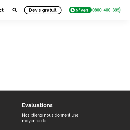
ct
Devis gratuit
Evaluations
Nos clients nous donnent une
moyenne de :