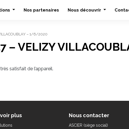
tions
Nos partenaires
Nous découvrir
Conta
Y VILLACOUBLAY – 1/6/2020
hl7 – VELIZY VILLACOUBL
s satisfait de l’appareil.
voir plus
Nous contacter
lutions
ASCIER (siège social)