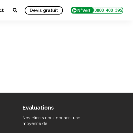
ct
Devis gratuit
Evaluations
Nos clients nous donnent une
moyenne de :