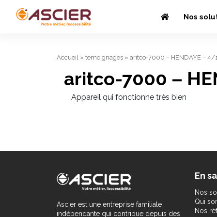
Nos solu
Accueil
»
temoignages
»
aritco-7000 – HENDAYE – 4
aritco-7000 – H
Appareil qui fonctionne très bien
En sa
Nos so
Qui s
Ascier est une entreprise familiale
Nos ré
indépendante qui contribue depuis des