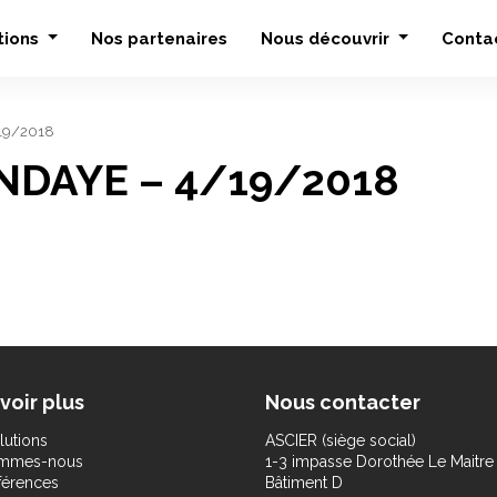
tions
Nos partenaires
Nous découvrir
Conta
/19/2018
ENDAYE – 4/19/2018
voir plus
Nous contacter
lutions
ASCIER (siège social)
ommes-nous
1-3 impasse Dorothée Le Maitre
férences
Bâtiment D