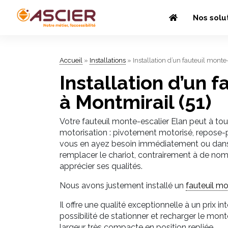
Nos solu
Accueil
»
Installations
»
Installation d’un fauteuil monte
Installation d’un 
à Montmirail (51)
Votre fauteuil monte-escalier Elan peut à to
motorisation : pivotement motorisé, repose-pi
vous en ayez besoin immédiatement ou dans le
remplacer le chariot, contrairement à de no
apprécier ses qualités.
Nous avons justement installé un
fauteuil mo
Il offre une qualité exceptionnelle à un prix i
possibilité de stationner et recharger le monte
largeur très compacte en position repliée.