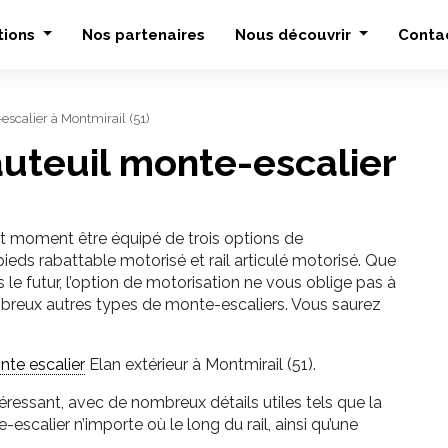
tions
Nos partenaires
Nous découvrir
Conta
-escalier à Montmirail (51)
fauteuil monte-escalier
ut moment être équipé de trois options de
eds rabattable motorisé et rail articulé motorisé. Que
 futur, l’option de motorisation ne vous oblige pas à
mbreux autres types de monte-escaliers. Vous saurez
nte escalier
Elan extérieur à Montmirail (51).
ntéressant, avec de nombreux détails utiles tels que la
-escalier n’importe où le long du rail, ainsi qu’une