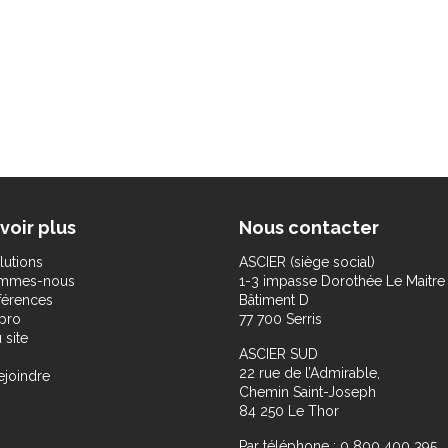
voir plus
Nous contacter
lutions
ASCIER (siège social)
ommes-nous
1-3 impasse Dorothée Le Maitre
férences
Bâtiment D
pro
77 700 Serris
 site
ASCIER SUD
22 rue de l’Admirable,
ejoindre
Chemin Saint-Joseph
84 250 Le Thor
Par téléphone : 0 800 400 395