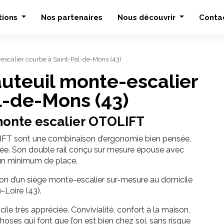
tions
Nos partenaires
Nous découvrir
Conta
e-escalier courbe à Saint-Pal-de-Mons (43)
fauteuil monte-escalier
l-de-Mons (43)
 monte escalier OTOLIFT
T sont une combinaison d’ergonomie bien pensée,
urée. Son double rail conçu sur mesure épouse avec
t un minimum de place.
tion d’un siège monte-escalier sur-mesure au domicile
-Loire (43).
le très appréciée. Convivialité, confort à la maison,
oses qui font que l’on est bien chez soi, sans risque