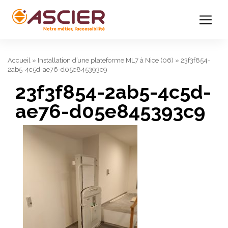
Accueil
»
Installation d’une plateforme ML7 à Nice (06)
»
23f3f854-
2ab5-4c5d-ae76-d05e845393c9
23f3f854-2ab5-4c5d-
ae76-d05e845393c9