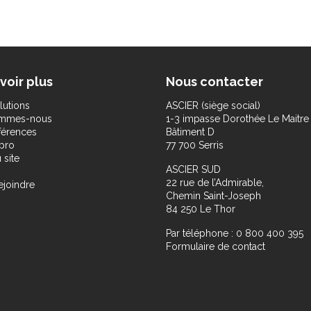
voir plus
Nous contacter
lutions
ASCIER (siège social)
ommes-nous
1-3 impasse Dorothée Le Maitre
férences
Bâtiment D
pro
77 700 Serris
 site
ASCIER SUD
22 rue de l’Admirable,
ejoindre
Chemin Saint-Joseph
84 250 Le Thor
Par téléphone : 0 800 400 395
Formulaire de contact