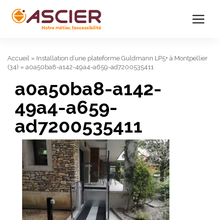
Accueil
»
Installation d’une plateforme Guldmann LP5+ à Montpellier
(34)
»
a0a50ba8-a142-49a4-a659-ad7200535411
a0a50ba8-a142-
49a4-a659-
ad7200535411