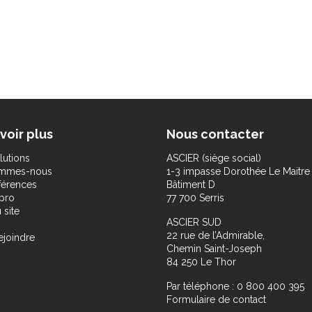
voir plus
Nous contacter
lutions
ASCIER (siège social)
ommes-nous
1-3 impasse Dorothée Le Maitre
férences
Bâtiment D
pro
77 700 Serris
 site
ASCIER SUD
22 rue de l’Admirable,
ejoindre
Chemin Saint-Joseph
84 250 Le Thor
Par téléphone : 0 800 400 395
Formulaire de contact