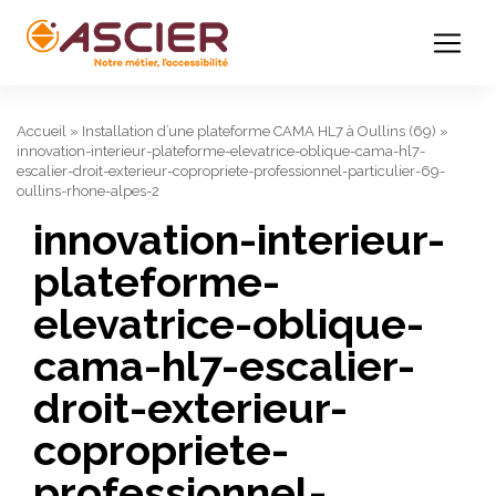
Accueil
»
Installation d’une plateforme CAMA HL7 à Oullins (69)
»
innovation-interieur-plateforme-elevatrice-oblique-cama-hl7-
escalier-droit-exterieur-copropriete-professionnel-particulier-69-
oullins-rhone-alpes-2
innovation-interieur-
plateforme-
elevatrice-oblique-
cama-hl7-escalier-
droit-exterieur-
copropriete-
professionnel-