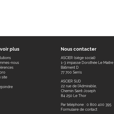
voir plus
Nous contacter
lutions
ASCIER (siège social)
ommes-nous
1-3 impasse Dorothée Le Maitre
férences
Bâtiment D
pro
77 700 Serris
 site
ASCIER SUD
22 rue de l’Admirable,
ejoindre
Chemin Saint-Joseph
84 250 Le Thor
Par téléphone : 0 800 400 395
Formulaire de contact