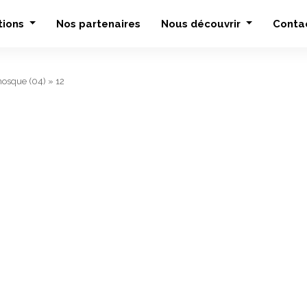
tions
Nos partenaires
Nous découvrir
Conta
nosque (04)
»
12