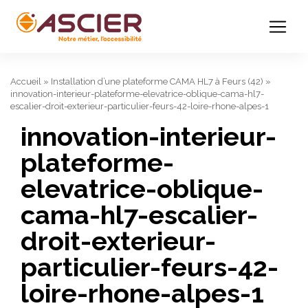
Accueil
»
Installation d’une plateforme CAMA HL7 à Feurs (42)
»
innovation-interieur-plateforme-elevatrice-oblique-cama-hl7-
escalier-droit-exterieur-particulier-feurs-42-loire-rhone-alpes-1
innovation-interieur-
plateforme-
elevatrice-oblique-
cama-hl7-escalier-
droit-exterieur-
particulier-feurs-42-
loire-rhone-alpes-1