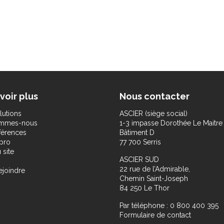
voir plus
Nous contacter
lutions
ASCIER (siège social)
ommes-nous
1-3 impasse Dorothée Le Maitre
férences
Bâtiment D
pro
77 700 Serris
 site
ASCIER SUD
22 rue de l’Admirable,
ejoindre
Chemin Saint-Joseph
84 250 Le Thor
Par téléphone : 0 800 400 395
Formulaire de contact