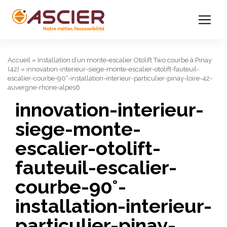
Accueil
»
Installation d’un monte-escalier Otolift Two courbe à Pinay
(42)
»
innovation-interieur-siege-monte-escalier-otolift-fauteuil-
escalier-courbe-90°-installation-interieur-particulier-pinay-loire-42-
auvergne-rhone-alpes6
innovation-interieur-
siege-monte-
escalier-otolift-
fauteuil-escalier-
courbe-90°-
installation-interieur-
particulier-pinay-