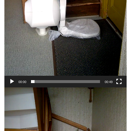
00:00
00:49
Lecteur
vidéo